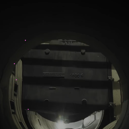
.
.
.
.